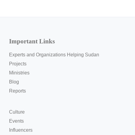
Important Links
Experts and Organizations Helping Sudan
Projects
Ministries
Blog
Reports
Culture
Events
Influencers