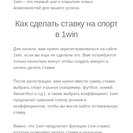
1win – это первый шаг к открытию новых
возможностей для вашего успеха.
Как сделать ставку на спорт
в 1win
Для начала, вам нужно зарегистрироваться на сайте
1win, если вы еще не сделали это. Вам потребуется
только несколько минут, чтобы создать аккаунт и
начать делать ставки.
После регистрации, вам нужно ввести сумму ставки,
выбрать спорт и рынок (например, футбол, хоккей,
баскетбол и т.д.), а также выбрать коэффициент. 1win
предлагает широкий спектр рынков и
коэффициентов, чтобы вы могли найти оптимальную
ставку.
Важно, что 1win предлагает функцию Live-ставок,
которая позволяет делать ставки в реальном