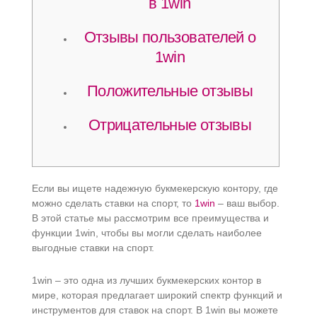
в 1win
Отзывы пользователей о
1win
Положительные отзывы
Отрицательные отзывы
Если вы ищете надежную букмекерскую контору, где
можно сделать ставки на спорт, то
1win
– ваш выбор.
В этой статье мы рассмотрим все преимущества и
функции 1win, чтобы вы могли сделать наиболее
выгодные ставки на спорт.
1win – это одна из лучших букмекерских контор в
мире, которая предлагает широкий спектр функций и
инструментов для ставок на спорт. В 1win вы можете