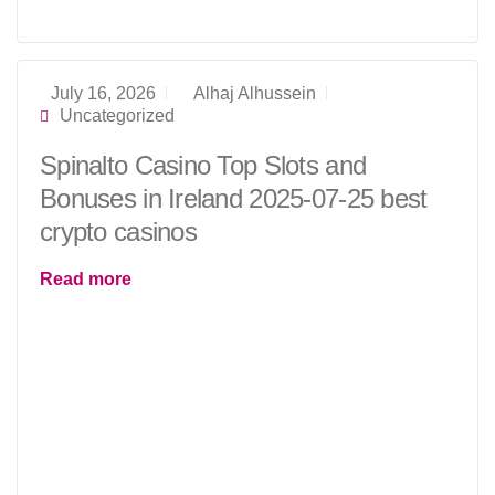
July 16, 2026
Alhaj Alhussein
Uncategorized
Spinalto Casino Top Slots and
Bonuses in Ireland 2025-07-25 best
crypto casinos
Read more