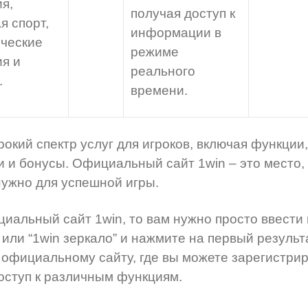
я,
получая доступ к
я спорт,
информации в
ческие
режиме
я и
реального
.
времени.
окий спектр услуг для игроков, включая функции,
ки и бонусы. Официальный сайт 1win – это место,
 нужно для успешной игры.
иальный сайт 1win, то вам нужно просто ввести в
или “1win зеркало” и нажмите на первый результа
 официальному сайту, где вы можете зарегистрир
доступ к различным функциям.