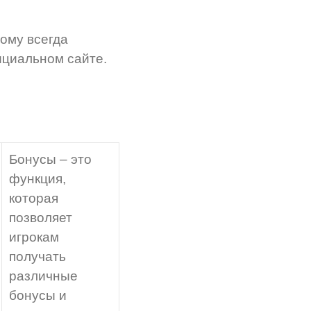
ому всегда
ициальном сайте.
Бонусы – это
функция,
которая
позволяет
игрокам
получать
различные
бонусы и