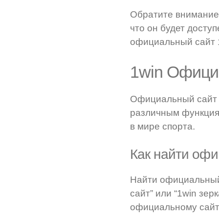
Обратите внимание:
что он будет досту
официальный сайт 1
1win Офици
Официальный сайт 1w
различным функция
в мире спорта.
Как найти офи
Найти официальный 
сайт” или “1win зер
официальному сайту