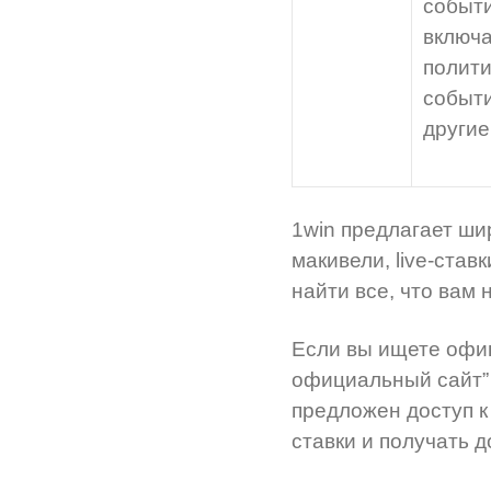
событи
включа
полити
событи
другие
1win предлагает шир
макивели, live-став
найти все, что вам
Если вы ищете офиц
официальный сайт” 
предложен доступ к
ставки и получать 