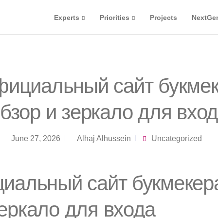
Experts
Priorities
Projects
NextGe
фициальный сайт букме
бзор и зеркало для вхо
June 27, 2026
Alhaj Alhussein
Uncategorized
циальный сайт букмеке
еркало для входа