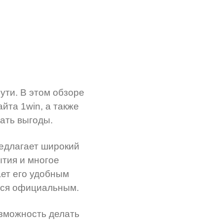
ути. В этом обзоре
та 1win, а также
чать выгоды.
редлагает широкий
ытия и многое
ает его удобным
ется официальным.
зможность делать