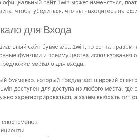
о официальный сайт 1win может изменяться, поэт
айта, чтобы убедиться, что вы находитесь на оф
ркало для Входа
иальный сайт букмекера 1win, то вы на правом п
овные функции и преимущества использования 
 предложим зеркало для входа.
ый букмекер, который предлагает широкий спектр 
win доступен для доступа из любого места, где е
нужно зарегистрироваться, а затем выбрать тип с
 спортсменов
фициенты