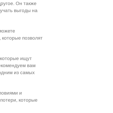
другое. Он также
лучать выгоды на
 можете
 которые позволят
 которые ищут
рекомендуем вам
одним из самых
словиями и
потери, которые