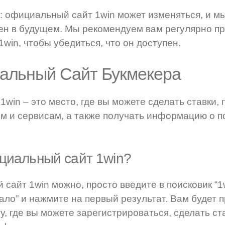
 официальный сайт 1win может изменяться, и мы
пен в будущем. Мы рекомендуем вам регулярно п
win, чтобы убедиться, что он доступен.
альный Сайт Букмекера
in – это место, где вы можете сделать ставки, 
м и сервисам, а также получать информацию о п
циальный сайт 1win?
сайт 1win можно, просто введите в поисковик “
кало” и нажмите на первый результат. Вам будет 
, где вы можете зарегистрироваться, сделать ст