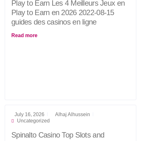
Play to Earn Les 4 Meilleurs Jeux en
Play to Earn en 2026 2022-08-15
guides des casinos en ligne
Read more
July 16, 2026
Alhaj Alhussein
Uncategorized
Spinalto Casino Top Slots and