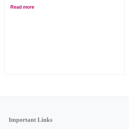
Read more
Important Links