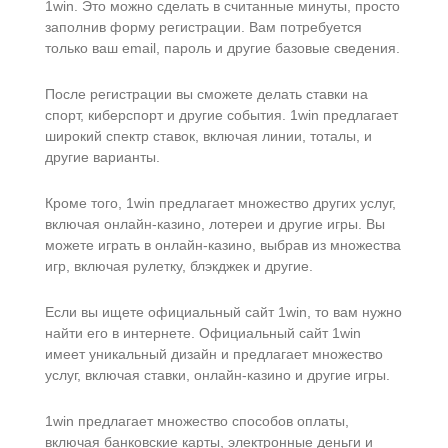
1win. Это можно сделать в считанные минуты, просто
заполнив форму регистрации. Вам потребуется
только ваш email, пароль и другие базовые сведения.
После регистрации вы сможете делать ставки на
спорт, киберспорт и другие события. 1win предлагает
широкий спектр ставок, включая линии, тоталы, и
другие варианты.
Кроме того, 1win предлагает множество других услуг,
включая онлайн-казино, лотереи и другие игры. Вы
можете играть в онлайн-казино, выбрав из множества
игр, включая рулетку, блэкджек и другие.
Если вы ищете официальный сайт 1win, то вам нужно
найти его в интернете. Официальный сайт 1win
имеет уникальный дизайн и предлагает множество
услуг, включая ставки, онлайн-казино и другие игры.
1win предлагает множество способов оплаты,
включая банковские карты, электронные деньги и