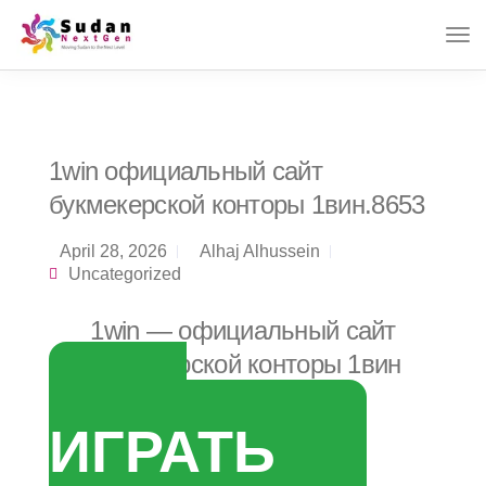
1win официальный сайт
букмекерской конторы 1вин.8653
April 28, 2026
Alhaj Alhussein
Uncategorized
1win — официальный сайт
букмекерской конторы 1вин
▶️
ИГРАТЬ