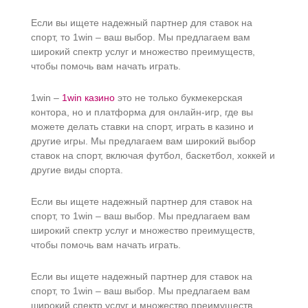
Если вы ищете надежный партнер для ставок на
спорт, то 1win – ваш выбор. Мы предлагаем вам
широкий спектр услуг и множество преимуществ,
чтобы помочь вам начать играть.
1win –
1win казино
это не только букмекерская
контора, но и платформа для онлайн-игр, где вы
можете делать ставки на спорт, играть в казино и
другие игры. Мы предлагаем вам широкий выбор
ставок на спорт, включая футбол, баскетбол, хоккей и
другие виды спорта.
Если вы ищете надежный партнер для ставок на
спорт, то 1win – ваш выбор. Мы предлагаем вам
широкий спектр услуг и множество преимуществ,
чтобы помочь вам начать играть.
Если вы ищете надежный партнер для ставок на
спорт, то 1win – ваш выбор. Мы предлагаем вам
широкий спектр услуг и множество преимуществ,