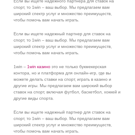
Если вы ищете надежного партнера для ставок на
спорт, то 1win – ваш выбор. Мы предлагаем вам
широкий спектр услуг и множество преимуществ,
чтобы помочь вам начать играть.
Если вы ищете надежный партнер для ставок на
спорт, то 1win – ваш выбор. Мы предлагаем вам
широкий спектр услуг и множество преимуществ,
чтобы помочь вам начать играть.
1win –
1win казино
это не только букмекерская
контора, но и платформа для онлайн-игр, где вы
можете делать ставки на спорт, играть в казино и
другие игры. Мы предлагаем вам широкий выбор
ставок на спорт, включая футбол, баскетбол, хоккей и
другие виды спорта.
Если вы ищете надежный партнер для ставок на
спорт, то 1win – ваш выбор. Мы предлагаем вам
широкий спектр услуг и множество преимуществ,
чтобы помочь вам начать играть.