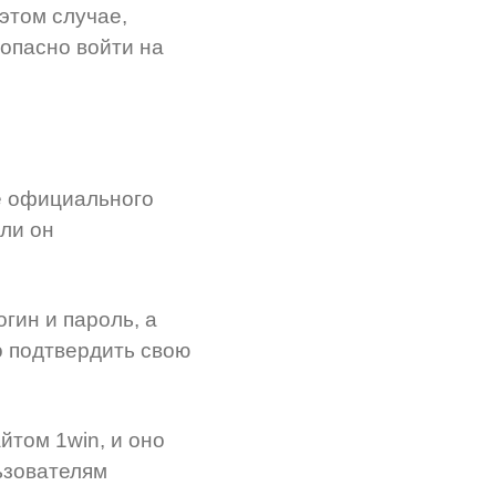
 этом случае,
зопасно войти на
ое официального
сли он
гин и пароль, а
о подтвердить свою
йтом 1win, и оно
ьзователям