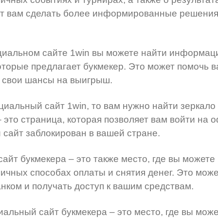
ет вам сделать более информированные решения
циальном сайте 1win вы можете найти информац
которые предлагает букмекер. Это может помочь в
 свои шансы на выигрыш.
иальный сайт 1win, то вам нужно найти зеркало 
– это страница, которая позволяет вам войти на
й сайт заблокирован в вашей стране.
айт букмекера – это также место, где вы можете
чных способах оплаты и снятия денег. Это може
нком и получать доступ к вашим средствам.
альный сайт букмекера – это место, где вы може