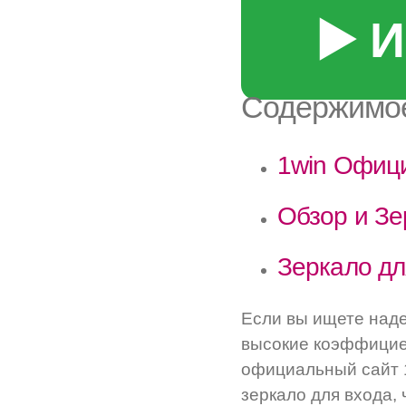
▶️ 
Содержимо
1win Офиц
Обзор и Зе
Зеркало дл
Если вы ищете наде
высокие коэффициен
официальный сайт 1
зеркало для входа, 