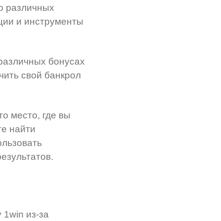
о различных
кции и инструменты
различных бонусах
чить свой банкрол
то место, где вы
те найти
ользовать
езультатов.
 1win из-за