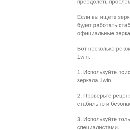
преодолеть проблем
Если вы ищете зерк
будет работать ста
официальные зерка
Вот несколько реко
1win:
1. Используйте пои
зеркала 1win.
2. Проверьте реценз
стабильно и безопа
3. Используйте то
специалистами.