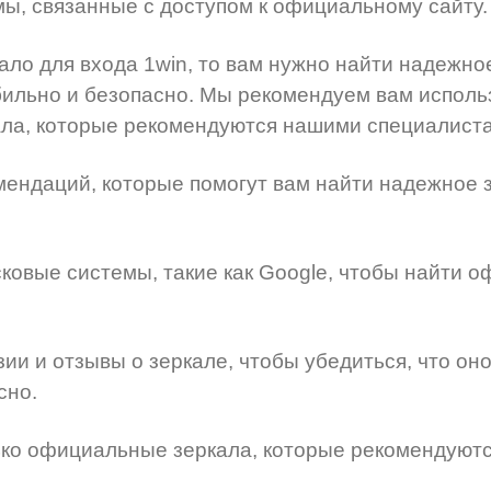
ы, связанные с доступом к официальному сайту.
ало для входа 1win, то вам нужно найти надежное
бильно и безопасно. Мы рекомендуем вам исполь
ла, которые рекомендуются нашими специалист
мендаций, которые помогут вам найти надежное 
сковые системы, такие как Google, чтобы найти 
ии и отзывы о зеркале, чтобы убедиться, что он
сно.
лько официальные зеркала, которые рекомендуют