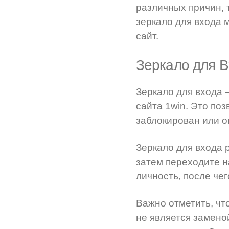
различных причин, т
зеркало для входа 
сайт.
Зеркало для В
Зеркало для входа 
сайта 1win. Это поз
заблокирован или о
Зеркало для входа 
затем переходите н
личность, после чег
Важно отметить, чт
не является замено