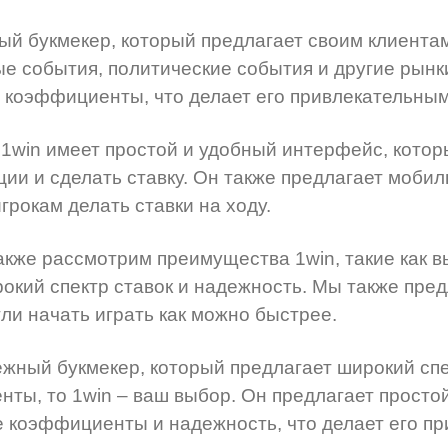
ный букмекер, который предлагает своим клиента
ые события, политические события и другие рынк
 коэффициенты, что делает его привлекательным
win имеет простой и удобный интерфейс, которы
ии и сделать ставку. Он также предлагает моби
грокам делать ставки на ходу.
акже рассмотрим преимущества 1win, такие как в
кий спектр ставок и надежность. Мы также пре
гли начать играть как можно быстрее.
жный букмекер, который предлагает широкий спе
ты, то 1win – ваш выбор. Он предлагает просто
 коэффициенты и надежность, что делает его п