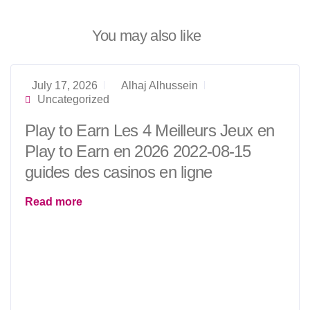
You may also like
July 17, 2026
Alhaj Alhussein
Uncategorized
Play to Earn Les 4 Meilleurs Jeux en
Play to Earn en 2026 2022-08-15
guides des casinos en ligne
Read more