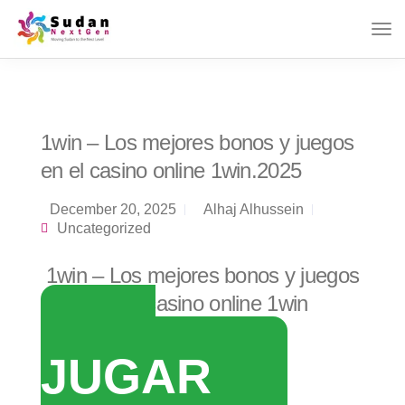
1win – Los mejores bonos y juegos
en el casino online 1win.2025
December 20, 2025
Alhaj Alhussein
Uncategorized
1win – Los mejores bonos y juegos
en el casino online 1win
▶️
JUGAR