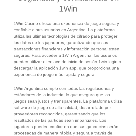
1Win
1Win Casino ofrece una experiencia de juego segura y
confiable a sus usuarios en Argentina. La plataforma
utiliza las últimas tecnologías de cifrado para proteger
los datos de los jugadores, garantizando que sus
transacciones financieras y información personal estén
seguras. Para acceder a 1Win Argentina, los usuarios
pueden utilizar el enlace de inicio de sesión 1win login o
descargar la aplicación 1win app, que proporciona una
experiencia de juego más rápida y segura.
1Win Argentina cumple con todas las regulaciones y
estándares de la industria, lo que asegura que los
juegos sean justos y transparentes. La plataforma utiliza
software de juego de alta calidad, desarrollado por
proveedores reconocidos, garantizando que los
resultados de las partidas sean imparciales. Los
jugadores pueden confiar en que sus ganancias serán
procesadas de manera rápida y segura a través de