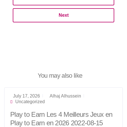
Next
You may also like
July 17, 2026
Alhaj Alhussein
Uncategorized
Play to Earn Les 4 Meilleurs Jeux en
Play to Earn en 2026 2022-08-15