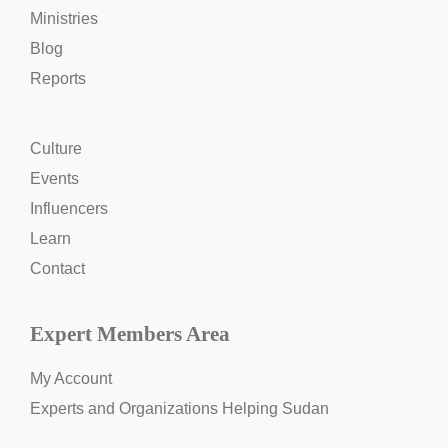
Ministries
Blog
Reports
Culture
Events
Influencers
Learn
Contact
Expert Members Area
My Account
Experts and Organizations Helping Sudan