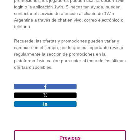
promociones, los jugadores pueden usar la opción 1win
login o la aplicación 1win. Si necesitan ayuda, pueden
contactar al servicio de atención al cliente de 1Win
Argentina a través de chat en vivo, correo electrónico o
teléfono.
Recuerde, las ofertas y promociones pueden variar y
cambiar con el tiempo, por lo que es importante revisar
regularmente la sección de promociones en la
plataforma 1win casino para estar al tanto de las últimas
ofertas disponibles.
Previous