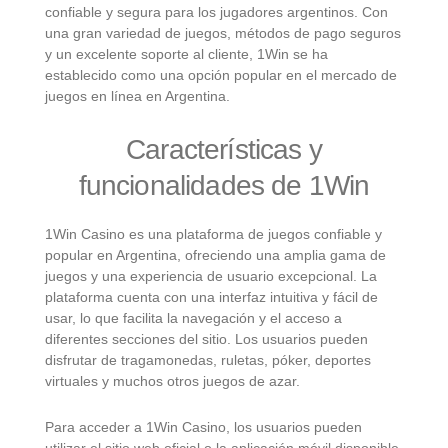
confiable y segura para los jugadores argentinos. Con
una gran variedad de juegos, métodos de pago seguros
y un excelente soporte al cliente, 1Win se ha
establecido como una opción popular en el mercado de
juegos en línea en Argentina.
Características y
funcionalidades de 1Win
1Win Casino es una plataforma de juegos confiable y
popular en Argentina, ofreciendo una amplia gama de
juegos y una experiencia de usuario excepcional. La
plataforma cuenta con una interfaz intuitiva y fácil de
usar, lo que facilita la navegación y el acceso a
diferentes secciones del sitio. Los usuarios pueden
disfrutar de tragamonedas, ruletas, póker, deportes
virtuales y muchos otros juegos de azar.
Para acceder a 1Win Casino, los usuarios pueden