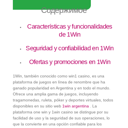
Содержимое
Características y funcionalidades
de 1Win
Seguridad y confiabilidad en 1Win
Ofertas y promociones en 1Win
1Win, también conocido como win1 casino, es una
plataforma de juegos en línea de renombre que ha
ganado popularidad en Argentina y en todo el mundo.
Ofrece una amplia gama de juegos, incluyendo
tragamonedas, ruleta, póker y deportes virtuales, todos
disponibles en su sitio web
1win argentina
. La
plataforma one win y 1win casino se distingue por su
facilidad de uso y la seguridad de sus operaciones, lo
que la convierte en una opción confiable para los