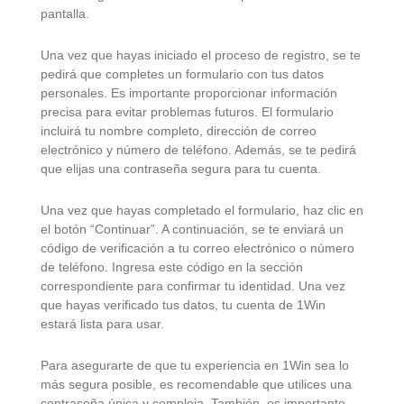
pantalla.
Una vez que hayas iniciado el proceso de registro, se te
pedirá que completes un formulario con tus datos
personales. Es importante proporcionar información
precisa para evitar problemas futuros. El formulario
incluirá tu nombre completo, dirección de correo
electrónico y número de teléfono. Además, se te pedirá
que elijas una contraseña segura para tu cuenta.
Una vez que hayas completado el formulario, haz clic en
el botón “Continuar”. A continuación, se te enviará un
código de verificación a tu correo electrónico o número
de teléfono. Ingresa este código en la sección
correspondiente para confirmar tu identidad. Una vez
que hayas verificado tus datos, tu cuenta de 1Win
estará lista para usar.
Para asegurarte de que tu experiencia en 1Win sea lo
más segura posible, es recomendable que utilices una
contraseña única y compleja. También, es importante