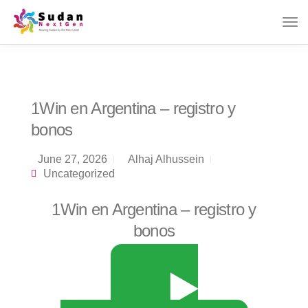
1Win en Argentina – registro y
bonos
June 27, 2026
Alhaj Alhussein
Uncategorized
1Win en Argentina – registro y
bonos
▶️