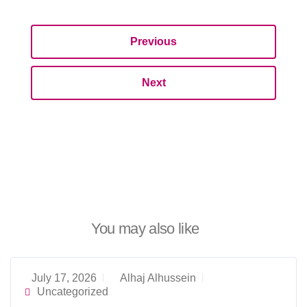
Previous
Next
You may also like
July 17, 2026
Alhaj Alhussein
Uncategorized