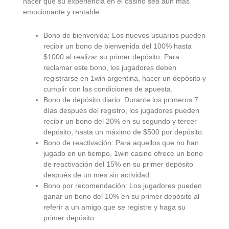
hacer que su experiencia en el casino sea aún más
emocionante y rentable.
Bono de bienvenida: Los nuevos usuarios pueden
recibir un bono de bienvenida del 100% hasta
$1000 al realizar su primer depósito. Para
reclamar este bono, los jugadores deben
registrarse en 1win argentina, hacer un depósito y
cumplir con las condiciones de apuesta.
Bono de depósito diario: Durante los primeros 7
días después del registro, los jugadores pueden
recibir un bono del 20% en su segundo y tercer
depósito, hasta un máximo de $500 por depósito.
Bono de reactivación: Para aquellos que no han
jugado en un tiempo, 1win casino ofrece un bono
de reactivación del 15% en su primer depósito
después de un mes sin actividad.
Bono por recomendación: Los jugadores pueden
ganar un bono del 10% en su primer depósito al
referir a un amigo que se registre y haga su
primer depósito.