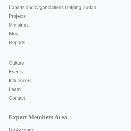
Experts and Organizations Helping Sudan
Projects
Ministries
Blog
Reports
Culture
Events
Influencers
Learn
Contact
Expert Members Area
My Account