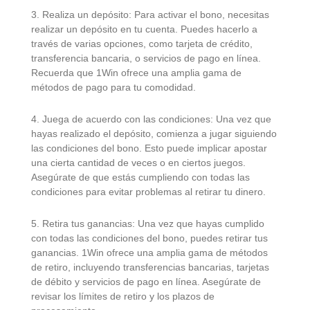
3. Realiza un depósito: Para activar el bono, necesitas
realizar un depósito en tu cuenta. Puedes hacerlo a
través de varias opciones, como tarjeta de crédito,
transferencia bancaria, o servicios de pago en línea.
Recuerda que 1Win ofrece una amplia gama de
métodos de pago para tu comodidad.
4. Juega de acuerdo con las condiciones: Una vez que
hayas realizado el depósito, comienza a jugar siguiendo
las condiciones del bono. Esto puede implicar apostar
una cierta cantidad de veces o en ciertos juegos.
Asegúrate de que estás cumpliendo con todas las
condiciones para evitar problemas al retirar tu dinero.
5. Retira tus ganancias: Una vez que hayas cumplido
con todas las condiciones del bono, puedes retirar tus
ganancias. 1Win ofrece una amplia gama de métodos
de retiro, incluyendo transferencias bancarias, tarjetas
de débito y servicios de pago en línea. Asegúrate de
revisar los límites de retiro y los plazos de