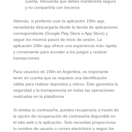
cuenta. Recuerda que debes mantenerla segura
y no compartirla con terceros.
Además, si prefieres usar la aplicación 1Win app,
necesitarás descargarla desde la tienda de aplicaciones
correspondiente (Google Play Store o App Store) y
seguir los mismos pasos de inicio de sesión. La
aplicación 1Win app ofrece una experiencia más rápida
y conveniente para acceder a los juegos y realizar
transacciones.
Para usuarios de 1Win en Argentina, es importante
tener en cuenta que se requiere una identificación
válida para realizar depósitos y retiros. Esto garantiza la
seguridad y la transparencia en todas las operaciones
realizadas en la plataforma.
Si olvidas tu contraseña, puedes recuperarla a través de
la opción de recuperación de contraseña disponible en
el sitio web o la aplicación. Solo necesitas proporcionar
tu nombre de usuario o correo electrónico y seguir los