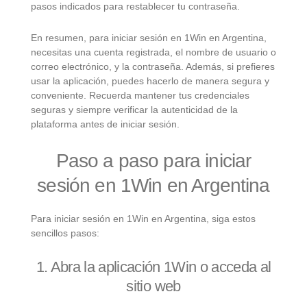
pasos indicados para restablecer tu contraseña.
En resumen, para iniciar sesión en 1Win en Argentina,
necesitas una cuenta registrada, el nombre de usuario o
correo electrónico, y la contraseña. Además, si prefieres
usar la aplicación, puedes hacerlo de manera segura y
conveniente. Recuerda mantener tus credenciales
seguras y siempre verificar la autenticidad de la
plataforma antes de iniciar sesión.
Paso a paso para iniciar
sesión en 1Win en Argentina
Para iniciar sesión en 1Win en Argentina, siga estos
sencillos pasos:
1. Abra la aplicación 1Win o acceda al
sitio web