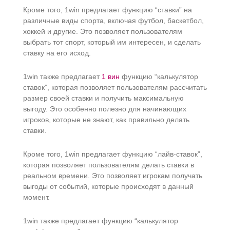
Кроме того, 1win предлагает функцию “ставки” на
различные виды спорта, включая футбол, баскетбол,
хоккей и другие. Это позволяет пользователям
выбрать тот спорт, который им интересен, и сделать
ставку на его исход.
1win также предлагает
1 вин
функцию “калькулятор
ставок”, которая позволяет пользователям рассчитать
размер своей ставки и получить максимальную
выгоду. Это особенно полезно для начинающих
игроков, которые не знают, как правильно делать
ставки.
Кроме того, 1win предлагает функцию “лайв-ставок”,
которая позволяет пользователям делать ставки в
реальном времени. Это позволяет игрокам получать
выгоды от событий, которые происходят в данный
момент.
1win также предлагает функцию “калькулятор