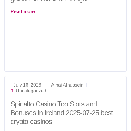
Read more
July 16, 2026
Alhaj Alhussein
Uncategorized
Spinalto Casino Top Slots and
Bonuses in Ireland 2025-07-25 best
crypto casinos