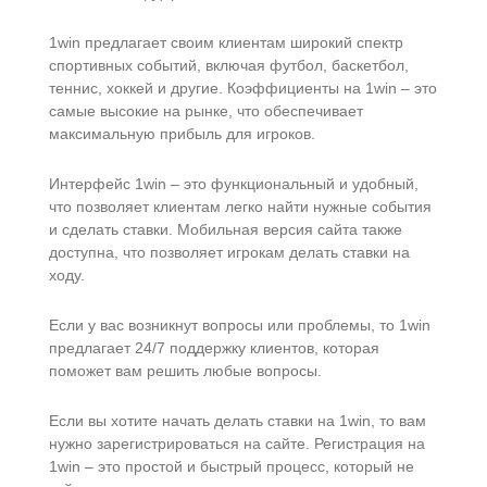
1win предлагает своим клиентам широкий спектр
спортивных событий, включая футбол, баскетбол,
теннис, хоккей и другие. Коэффициенты на 1win – это
самые высокие на рынке, что обеспечивает
максимальную прибыль для игроков.
Интерфейс 1win – это функциональный и удобный,
что позволяет клиентам легко найти нужные события
и сделать ставки. Мобильная версия сайта также
доступна, что позволяет игрокам делать ставки на
ходу.
Если у вас возникнут вопросы или проблемы, то 1win
предлагает 24/7 поддержку клиентов, которая
поможет вам решить любые вопросы.
Если вы хотите начать делать ставки на 1win, то вам
нужно зарегистрироваться на сайте. Регистрация на
1win – это простой и быстрый процесс, который не