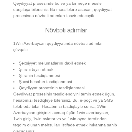
Qeydiyyat prosesində bu və ya bir neçə məsələ
qarşılaşa bilərsiniz. Bu məsələlərə əsasən, qeydiyyat
prosesində növbəti adımları təsvir edəcəyik.
Növbəti adımlar
1Win Azerbaycan qeydiyyatında növbəti adımlar
şövqələ:
Şəxsiyyət məlumatlarını daxil etmək
Şifrəni təyin etmək
Şifrənin təsdiqlənməsi
Şəxsi hesabın təsdiqlənməsi
Qeydiyyat prosesinin təsdiqlənməsi
Qeydiyyat prosesinin təsdiqləndiyini təmin etmək üçün,
hesabınızı təsdiqləyə bilərsiniz. Bu, e-poçt və ya SMS
tələb edə bilər. Hesabınızı təsdiqləyib sonra, 1Win
Azerbaycan girişinizi açmaq üçün 1win azerbaycan,
1win giriş, 1win aviator və ya 1win oyna tərəfindən
təqdim olunan məhsulları istifadə etmək imkanına sahib
olacaqsınız.