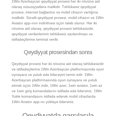
1Win Azerbaycan qeydiyyat prosesi hər iki növünə aid
olaraq xüsusiyyətlərə malikdir. Təhlükəsiz qeydiyyat
prosesi, internet bağlantısı və mobil cihazın varlığına
malikdir. Sürətli qeydiyyat prosesi, mobil cihazın və 1Win
Aviator app-ının indirilməsi üçün tələb olunur. Hər iki
növünə aid olaraq, qeydiyyat prosesi təhlükəsizdir,
qeydiyyat verilənlərinin təhlükəsiz saxlanılması və
istifadəçilərinə təminat verilir.
Qeydiyyat prosesindən sonra
Qeydiyyat prosesi hər iki növünə aid olaraq təhlükəsizdir
və istifadəçilərinə 1Win Azerbaycan platformasında oyun
oynayara və yutub edə biləcəyini təmin edir. 1Win
Azerbaycan platformasında oyun oynayara və yutub
etmək üçün 1Win indir, 1Win azer, 1win aviator, 1win az
və 1win giriş komandalarını istifadə edə bilərsiniz. 1Win
Yukle komandasını istifadə edərək mobil cihazlarda
1Win Aviator app-ını yükləyə bilərsiniz.
Qeydiyyatda qarşılaşıla