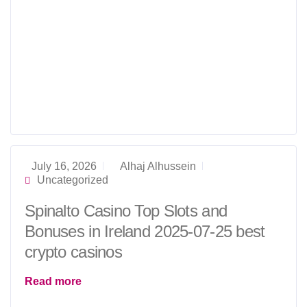
July 16, 2026
Alhaj Alhussein
Uncategorized
Spinalto Casino Top Slots and
Bonuses in Ireland 2025-07-25 best
crypto casinos
Read more