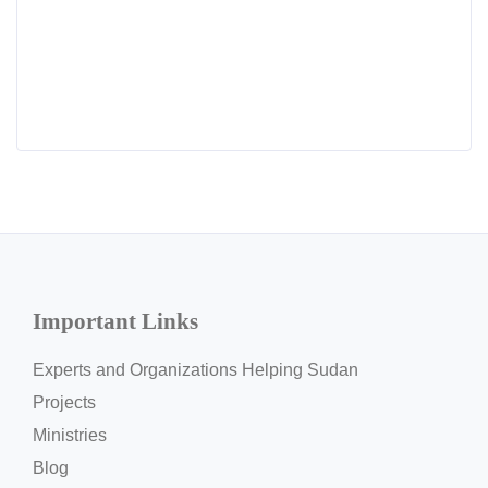
Important Links
Experts and Organizations Helping Sudan
Projects
Ministries
Blog