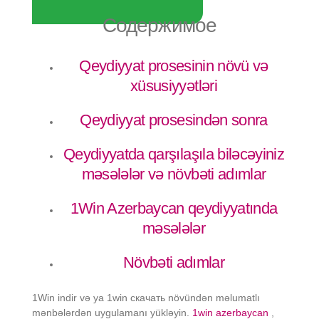
Содержимое
Qeydiyyat prosesinin növü və
xüsusiyyətləri
Qeydiyyat prosesindən sonra
Qeydiyyatda qarşılaşıla biləcəyiniz
məsələlər və növbəti adımlar
1Win Azerbaycan qeydiyyatında
məsələlər
Növbəti adımlar
1Win indir və ya 1win скачать növündən məlumatlı
mənbələrdən uygulamanı yükləyin.
1win azerbaycan
,