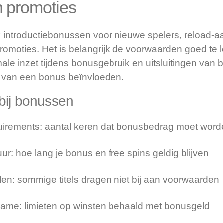
 promoties
 introductiebonussen voor nieuwe spelers, reload-
moties. Het is belangrijk de voorwaarden goed te l
ale inzet tijdens bonusgebruik en uitsluitingen van 
 van een bonus beïnvloeden.
 bij bonussen
ements: aantal keren dat bonusbedrag moet worde
 hoe lang je bonus en free spins geldig blijven
: sommige titels dragen niet bij aan voorwaarden
e: limieten op winsten behaald met bonusgeld