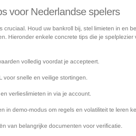
ips voor Nederlandse spelers
 cruciaal. Houd uw bankroll bij, stel limieten in en b
 Hieronder enkele concrete tips die je spelplezier v
arden volledig voordat je accepteert.
or snelle en veilige stortingen.
n verlieslimieten in via je account.
in demo-modus om regels en volatiliteit te leren k
van belangrijke documenten voor verificatie.