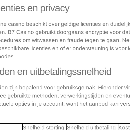
icenties en privacy
e casino beschikt over geldige licenties en duidelij
en. B7 Casino gebruikt doorgaans encryptie voor da
procedures om witwassen en fraude tegen te gaan. N
eschikbare licenties en of er ondersteuning is voor id
hodes.
en en uitbetalingssnelheid
en zijn bepalend voor gebruiksgemak. Hieronder vi
veelgebruikte methoden, verwerkingstijden en eventu
actuele opties in je account, want het aanbod kan ver
Snelheid storting
Snelheid uitbetaling
Kos