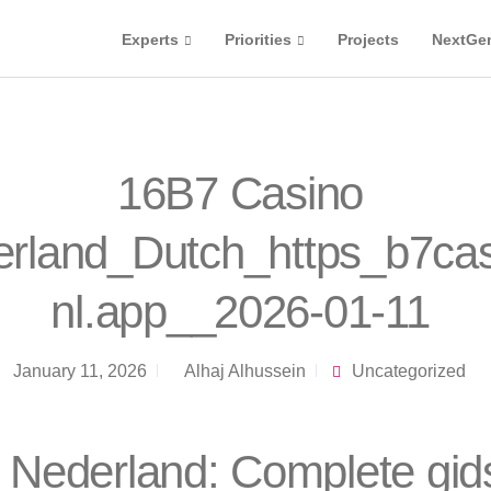
Experts
Priorities
Projects
NextGe
16B7 Casino
rland_Dutch_https_b7cas
nl.app__2026-01-11
January 11, 2026
Alhaj Alhussein
Uncategorized
 Nederland: Complete gid