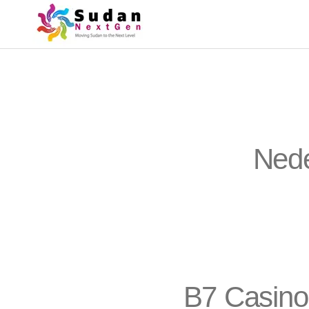
Nede
B7 Casino