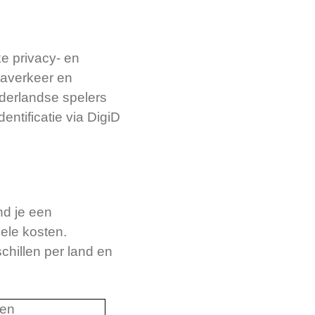
ke privacy- en
taverkeer en
ederlandse spelers
entificatie via DigiD
nd je een
ele kosten.
schillen per land en
ten