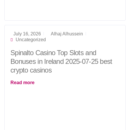
July 16, 2026
Alhaj Alhussein
Uncategorized
Spinalto Casino Top Slots and
Bonuses in Ireland 2025-07-25 best
crypto casinos
Read more